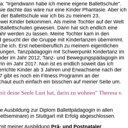
: "Irgendwann habe ich meine eigene Ballettschule".
sie dachte das wäre nur eine Kinder Phantasie. Aber ich
der Ballettschule war ich bis zu meinem 23.
zwei Kinder bekommen. Als meine Tochter auf der Welt
 Ballettschulen gewesen. Dann hat sich endlich eine
r werden zu lassen. Meine Tochter kam in den
 gesucht der die Gruppe mit Kindertanzen übernimmt.
che ich. Erst nebenberuflich zu meinem eigentlichen
ungen, Tanzpädagogin mit Schwerpunkt Kindertanz im
Kinder im Jahr 2012, Tanz- und Bewegungspädagogin im
n im Jahr 2017. Nun ist es endlich soweit das ich
nterrichte Kinder ab 3 Jahren und Erwachsene nach der
 gibt es noch ein Fitness Programm an der
chaut euch einfach ein bisschen auf meiner Seite um.
it deine Seele Lust hat, darin zu wohnen" Theresa v.
e Ausbildung zur Diplom Ballettpädagogin in allen
ettseminare) in Stuttgart mit Erfolg abgeschlossen.
g mit meiner Ausbildung
Prä- und Postnataler