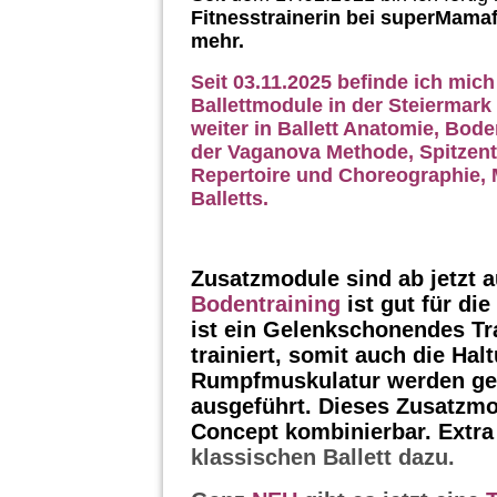
Fitnesstrainerin bei superMamaf
mehr.
Seit 03.11.2025 befinde ich mich
Ballettmodule in der Steiermark 
weiter in Ballett Anatomie, Bod
der Vaganova Methode, Spitzentr
Repertoire und Choreographie, 
Balletts.
Zusatzmodule sind ab jetzt 
Bodentraining
ist gut für di
ist ein Gelenkschonendes Tr
trainiert, somit auch die Ha
Rumpfmuskulatur werden ges
ausgeführt. Dieses Zusatzmod
Concept kombinierbar. Extr
klassischen Ballett dazu.