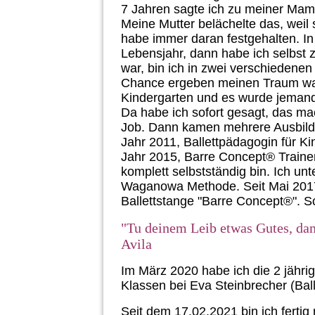
7 Jahren sagte ich zu meiner Mama
Meine Mutter belächelte das, weil 
habe immer daran festgehalten. In 
Lebensjahr, dann habe ich selbst 
war, bin ich in zwei verschiedenen
Chance ergeben meinen Traum wah
Kindergarten und es wurde jemand
Da habe ich sofort gesagt, das ma
Job. Dann kamen mehrere Ausbild
Jahr 2011, Ballettpädagogin für 
Jahr 2015, Barre Concept® Traineri
komplett selbstständig bin. Ich u
Waganowa Methode. Seit Mai 2017
Ballettstange "Barre Concept®". S
"Tu deinem Leib etwas Gutes, dam
Avila
Im März 2020 habe ich die 2 jährig
Klassen bei Eva Steinbrecher (Ball
Seit dem 17.02.2021 bin ich ferti