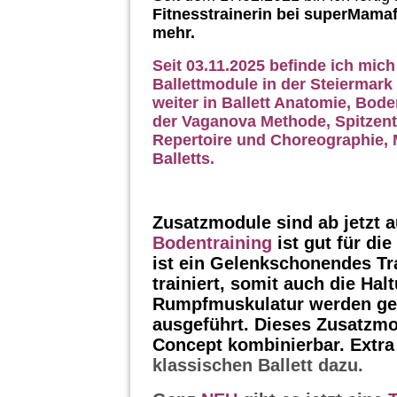
Fitnesstrainerin bei superMamaf
mehr.
Seit 03.11.2025 befinde ich mich
Ballettmodule in der Steiermark 
weiter in Ballett Anatomie, Bod
der Vaganova Methode, Spitzentr
Repertoire und Choreographie, 
Balletts.
Zusatzmodule sind ab jetzt 
Bodentraining
ist gut für di
ist ein Gelenkschonendes Tr
trainiert, somit auch die Ha
Rumpfmuskulatur werden ges
ausgeführt. Dieses Zusatzmod
Concept kombinierbar. Extr
klassischen Ballett dazu.