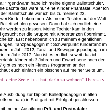
: "Irgendwann habe ich meine eigene Ballettschule".
sie dachte das wäre nur eine Kinder Phantasie. Aber ich
der Ballettschule war ich bis zu meinem 23.
zwei Kinder bekommen. Als meine Tochter auf der Welt
 Ballettschulen gewesen. Dann hat sich endlich eine
r werden zu lassen. Meine Tochter kam in den
 gesucht der die Gruppe mit Kindertanzen übernimmt.
che ich. Erst nebenberuflich zu meinem eigentlichen
ungen, Tanzpädagogin mit Schwerpunkt Kindertanz im
Kinder im Jahr 2012, Tanz- und Bewegungspädagogin im
n im Jahr 2017. Nun ist es endlich soweit das ich
nterrichte Kinder ab 3 Jahren und Erwachsene nach der
 gibt es noch ein Fitness Programm an der
chaut euch einfach ein bisschen auf meiner Seite um.
it deine Seele Lust hat, darin zu wohnen" Theresa v.
e Ausbildung zur Diplom Ballettpädagogin in allen
ettseminare) in Stuttgart mit Erfolg abgeschlossen.
g mit meiner Ausbildung
Prä- und Postnataler