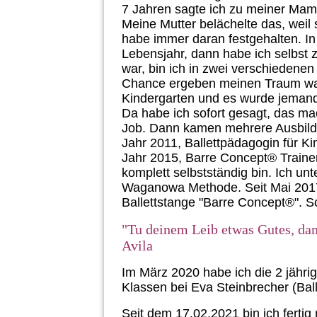
7 Jahren sagte ich zu meiner Mama
Meine Mutter belächelte das, weil 
habe immer daran festgehalten. In 
Lebensjahr, dann habe ich selbst 
war, bin ich in zwei verschiedenen
Chance ergeben meinen Traum wah
Kindergarten und es wurde jemand
Da habe ich sofort gesagt, das ma
Job. Dann kamen mehrere Ausbild
Jahr 2011, Ballettpädagogin für 
Jahr 2015, Barre Concept® Traineri
komplett selbstständig bin. Ich u
Waganowa Methode. Seit Mai 2017
Ballettstange "Barre Concept®". S
"Tu deinem Leib etwas Gutes, dam
Avila
Im März 2020 habe ich die 2 jährig
Klassen bei Eva Steinbrecher (Ball
Seit dem 17.02.2021 bin ich ferti